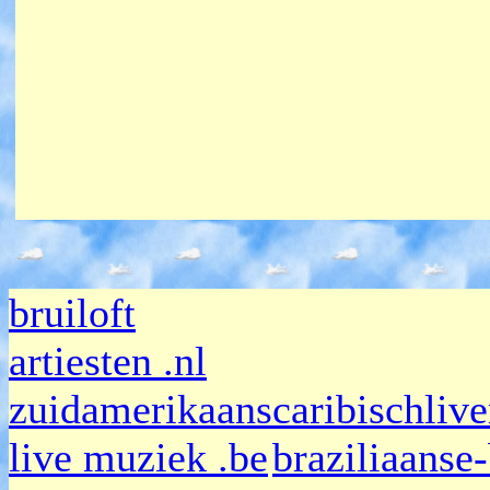
bruiloft
artiesten .nl
zuidamerikaans
caribischliv
live muziek .be
braziliaanse