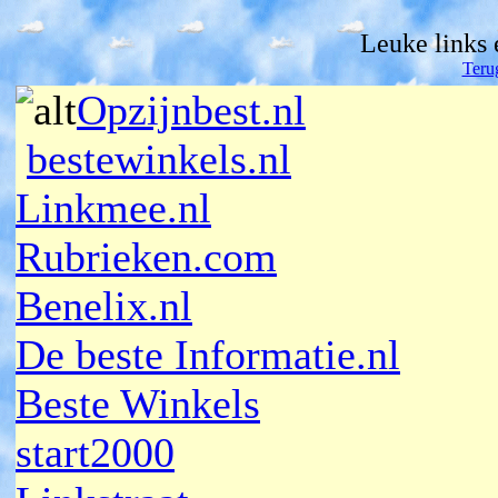
Leuke links
Teru
Opzijnbest.nl
bestewinkels.nl
Linkmee.nl
Rubrieken.com
Benelix.nl
De beste Informatie.nl
Beste Winkels
start2000