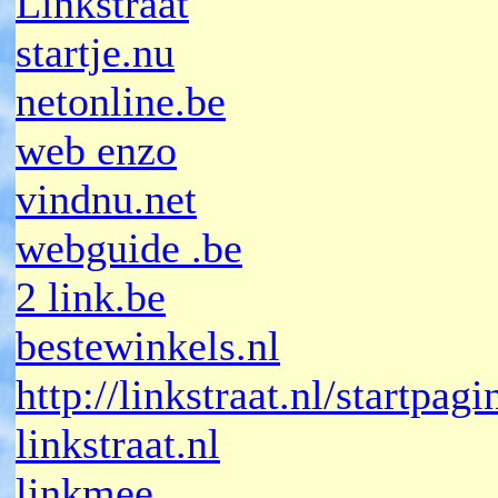
Linkstraat
startje.nu
netonline.be
web enzo
vindnu.net
webguide .be
2 link.be
bestewinkels.nl
http://linkstraat.nl/startpagi
linkstraat.nl
linkmee