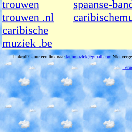
trouwen
spaanse-band
trouwen .nl
caribischemu
caribische
muziek .be
Linkruil? stuur een link naar
latinmuziek@gmail.com
Niet verget
Teru